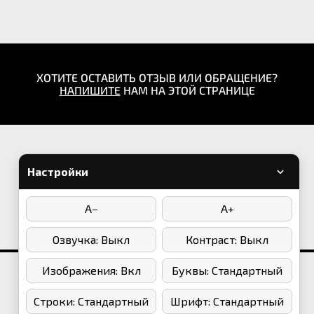
ХОТИТЕ ОСТАВИТЬ ОТЗЫВ ИЛИ ОБРАЩЕНИЕ?
НАПИШИТЕ
НАМ НА ЭТОЙ СТРАНИЦЕ
8 (4212) 91-01-37
8 (4212) 91-01-44
Настройки
Написать в WhatsApp
A−
A+
Мы в соцсетях:
Озвучка: Выкл
Контраст: Выкл
Изображения: Вкл
Буквы: Стандартный
2013-2022. Краевой Дворец Дружбы "Русь"
Строки: Стандартный
Шрифт: Стандартный
Создание сайта: