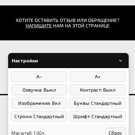
ХОТИТЕ ОСТАВИТЬ ОТЗЫВ ИЛИ ОБРАЩЕНИЕ?
НАПИШИТЕ
НАМ НА ЭТОЙ СТРАНИЦЕ
8 (4212) 91-01-37
8 (4212) 91-01-44
Настройки
Написать в WhatsApp
A−
A+
Мы в соцсетях:
Озвучка: Выкл
Контраст: Выкл
Изображения: Вкл
Буквы: Стандартный
2013-2022. Краевой Дворец Дружбы "Русь"
Строки: Стандартный
Шрифт: Стандартный
Создание сайта:
Центр Информационных
Технологий
Масштаб:
1.00
x
Сброс