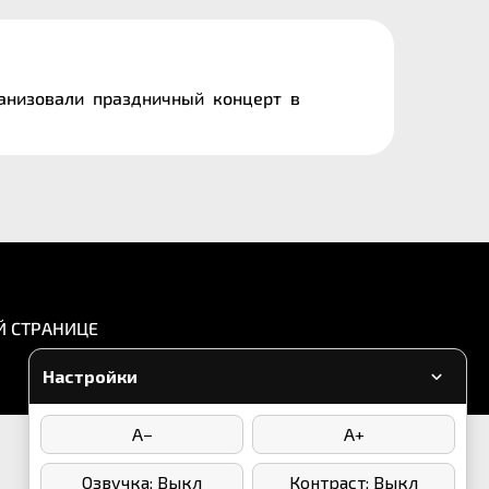
рганизовали праздничный концерт в
е
Й СТРАНИЦЕ
Настройки
A−
A+
Написать в WhatsApp
Озвучка: Выкл
Контраст: Выкл