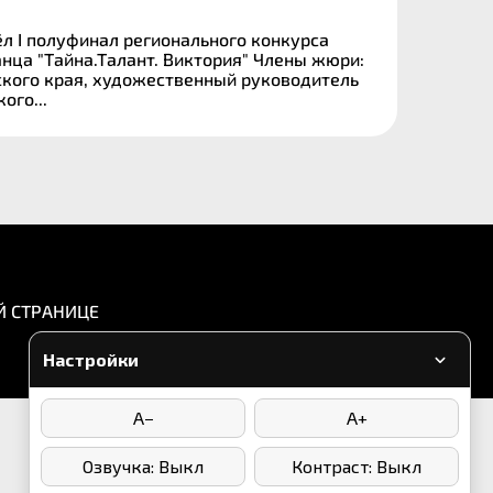
л I полуфинал регионального конкурса
нца "Тайна.Талант. Виктория" Члены жюри:
ского края, художественный руководитель
ого...
Й СТРАНИЦЕ
Настройки
A−
A+
Написать в WhatsApp
Озвучка: Выкл
Контраст: Выкл
Мы в соцсетях: