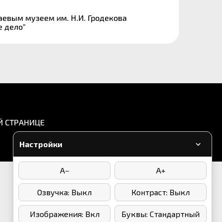
аевым музеем им. Н.И. Гродекова
ое дело"
Й СТРАНИЦЕ
Настройки
A−
A+
Написать в WhatsApp
Озвучка: Выкл
Контраст: Выкл
Мы в соцсетях:
Изображения: Вкл
Буквы: Стандартный