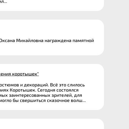
л...
я Оксана Михайловна награждена памятной
чения коротышек"
остюмов и декораций. Всё это слилось
иях Коротышек. Сегодня состоялся
мых заинтересованных зрителей, для
могло бы свершиться сказочное волш...