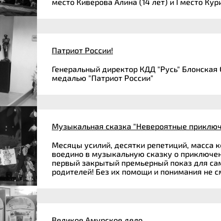
место Киверова Алина (14 лет) и I место Кури
Патриот России!
Генеральный директор КДД "Русь" Блонска
медалью "Патриот России"
Музыкальная сказка "Невероятные приклю
Месяцы усилий, десятки репетиций, масса к
воедино в музыкальную сказку о приключен
первый закрытый премьерный показ для са
родителей! Без их помощи и понимания не с
Великое Амурское дело